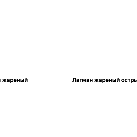
н жареный
Лагман жареный остр