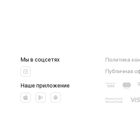
Мы в соцсетях
Политика ко
Публичная о
Наше приложение
Работает на эффективном ядре
Foodpicásso
ver. 3.3