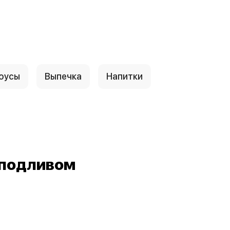
оусы
Выпечка
Напитки
 подливом