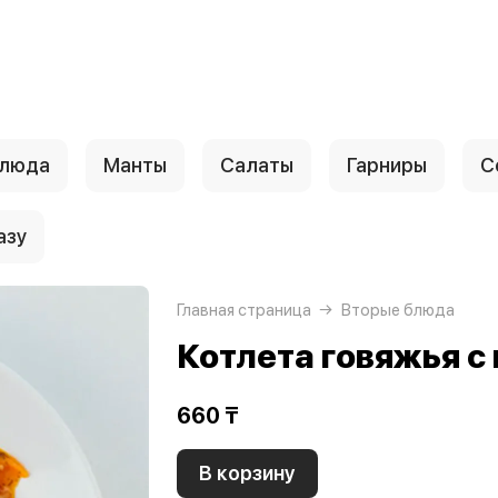
блюда
Манты
Салаты
Гарниры
С
азу
Главная страница
Вторые блюда
Котлета говяжья с
660 ₸
В корзину