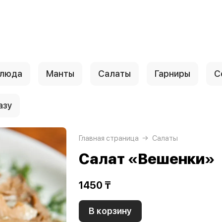
блюда
Манты
Салаты
Гарниры
С
азу
Главная страница
Салаты
Салат «Вешенки»
1450 ₸
В корзину