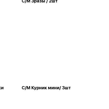
С/М Зразы / 2шт
ки
С/М Курник мини/ 3шт