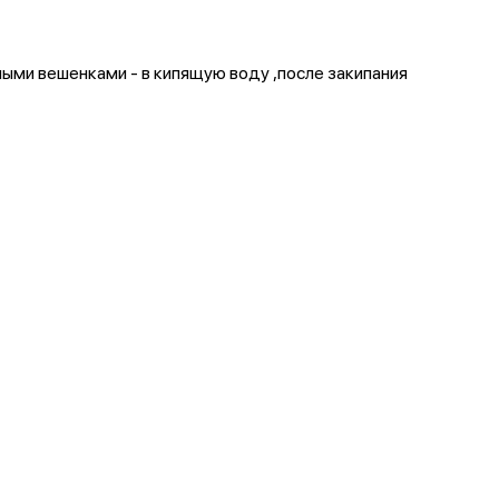
ыми вешенками - в кипящую воду ,после закипания