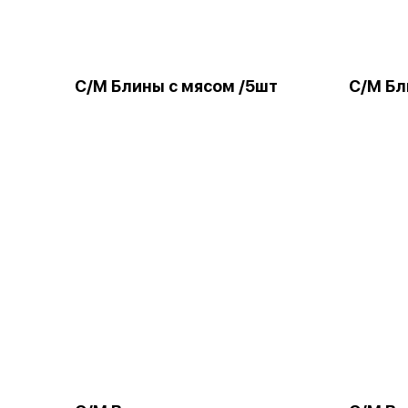
С/М Блины с мясом /5шт
С/М Бл