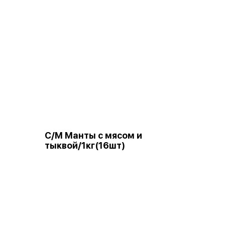
С/М Манты с мясом и
тыквой/1кг(16шт)