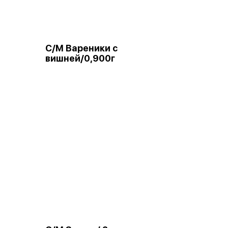
С/М Вареники с
вишней/0,900г