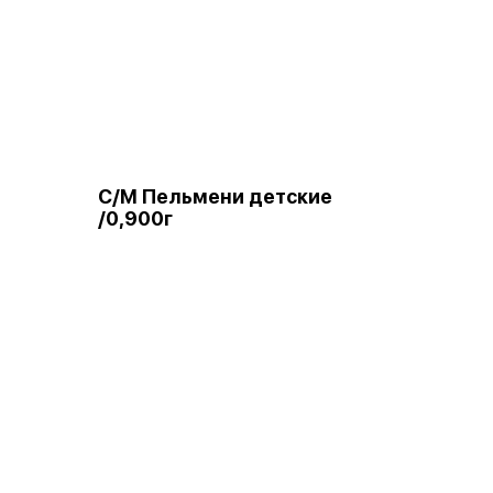
С/М Пельмени детские
/0,900г