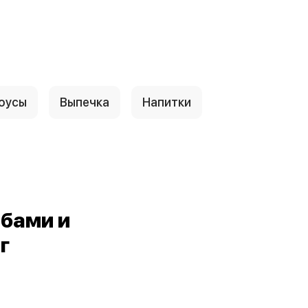
оусы
Выпечка
Напитки
ибами и
г