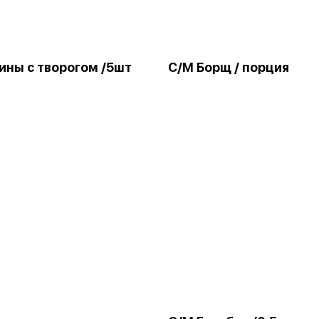
ины с творогом /5шт
С/М Борщ / порция