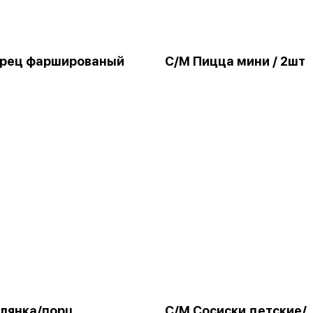
ерец фаршированый
С/М Пицца мини / 2шт
лянка/порц
С/М Сосиски детские/