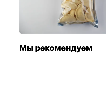
Мы рекомендуем