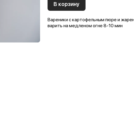
В корзину
Вареники с картофельным пюре и жарен
варить на медленом огне 8-10 мин