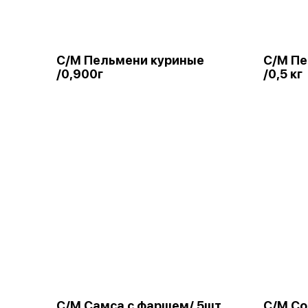
С/М Пельмени куриные
С/М П
/0,900г
/0,5 кг
С/М Самса с фаршем/ 5шт
С/М Со