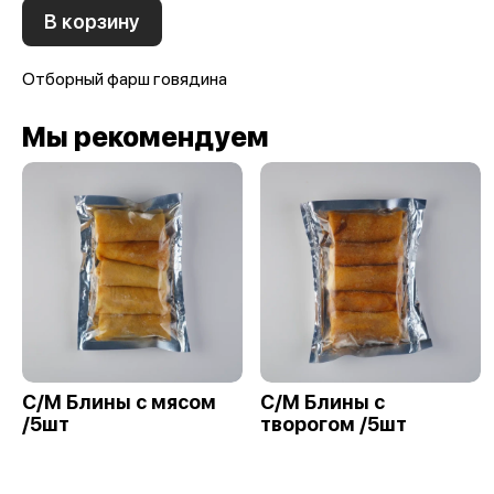
В корзину
Отборный фарш говядина
Мы рекомендуем
С/М Блины с мясом
С/М Блины с
/5шт
творогом /5шт